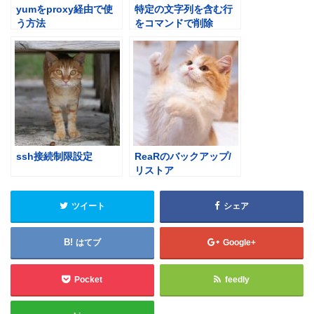
yumをproxy経由で使
特定の文字列を含む行
う方法
をコマンドで削除
ssh接続制限設定
ReaRのバックアップ/
リストア
ツイート
シェア
はてブ
Google+
Pocket
feedly